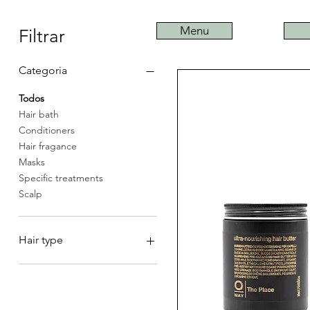
Menu
Filtrar
Categoria
Todos
Hair bath
Conditioners
Hair fragance
Masks
Specific treatments
Scalp
Hair type
Wavy
Normal
Curly