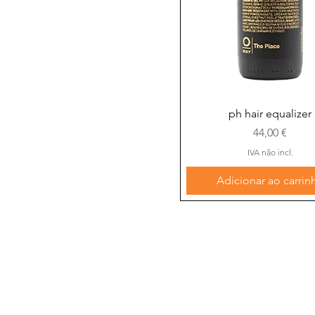
Visualização rápida
ph hair equalizer
Preço
44,00 €
IVA não incl.
Adicionar ao carrin