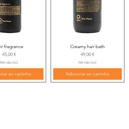
alização rápida
Visualização rápida
ir fragrance
Creamy hair bath
Preço
Preço
45,00 €
49,00 €
IVA não incl.
IVA não incl.
nar ao carrinho
Adicionar ao carrinho