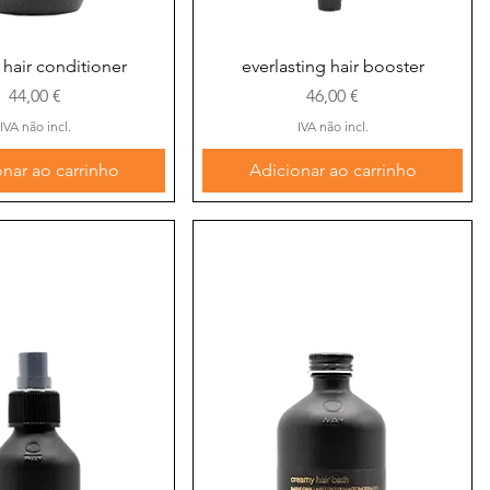
alização rápida
Visualização rápida
hair conditioner
everlasting hair booster
Preço
Preço
44,00 €
46,00 €
IVA não incl.
IVA não incl.
nar ao carrinho
Adicionar ao carrinho