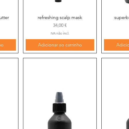
Visualização rápida
Visu
utter
refreshing scalp mask
superb 
Preço
34,00 €
IVA não incl.
ho
Adicionar ao carrinho
Adicio