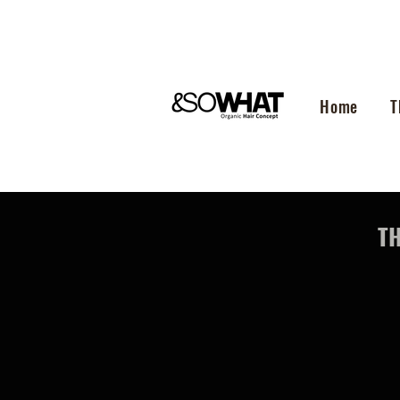
Home
T
TH