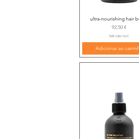
Straight
Thick
Dry and damaged
Visualização rápida
ultra-nourishing hair b
Fine
Preço
92,50 €
IVA não incl.
Adicionar ao carrin