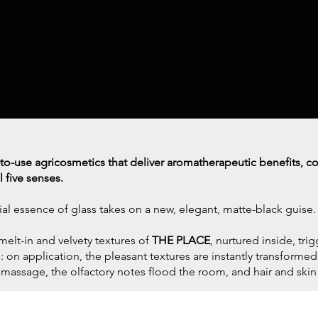
o-use agricosmetics that deliver aromatherapeutic benefits, co
 five senses.
al essence of glass takes on a new, elegant, matte-black guise.
 melt-in and velvety textures of
THE PLACE
, nurtured inside, tri
 on application, the pleasant textures are instantly transformed
assage, the olfactory notes flood the room, and hair and skin 