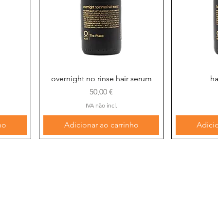
Visualização rápida
Visu
overnight no rinse hair serum
ha
Preço
50,00 €
IVA não incl.
ho
Adicionar ao carrinho
Adicio