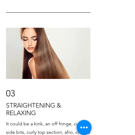
03
STRAIGHTENING &
RELAXING
It could be a kink, an off fringe, curly
side bits, curly top section, afro, chemo