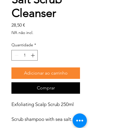
Cleanser
Preço
28,50 €
IVA não incl.
Quantidade
*
Adicionar ao carrinho
Comprar
Exfoliating Scalp Scrub 250ml
Scrub shampoo with sea salt. It
refreshes the scalp and removes