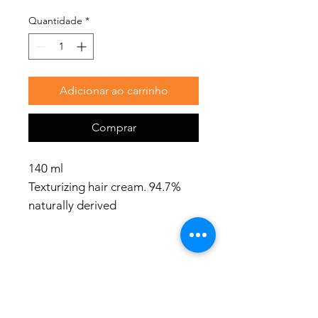
Quantidade
*
Adicionar ao carrinho
Comprar
140 ml
Texturizing hair cream. 94.7%
naturally derived
ingredients. 84% biodegradable
ingredients.
Use
Redes Sociais
Work the cream with your