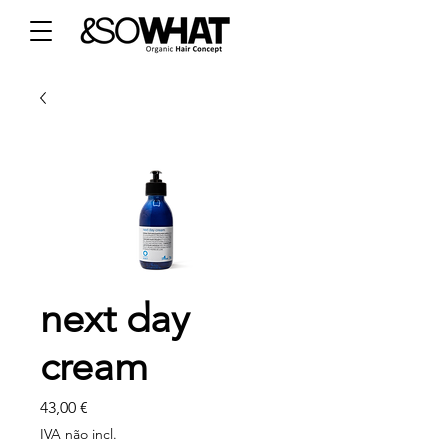
next day
cream
Preço
43,00 €
IVA não incl.